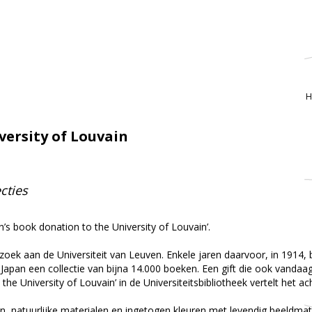
H
versity of Louvain
cties
n’s book donation to the University of Louvain’.
oek aan de Universiteit van Leuven. Enkele jaren daarvoor, in 1914, 
apan een collectie van bijna 14.000 boeken. Een gift die ook vandaa
the University of Louvain’ in de Universiteitsbibliotheek vertelt het a
 natuurlijke materialen en ingetogen kleuren met levendig beeldmate