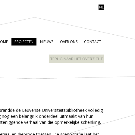
NL
OME
PROJECTEN
NIEUWS
OVER ONS
CONTACT
TERUG NAAR HET OVERZICHT
brandde de Leuvense Universiteitsbibliotheek volledig
g nog een belangrijk onderdeel uitmaakt van hun
chterliggende verhaal van die opmerkelijke schenking.
riaal en dieprode toetsen. De scenografie laat het