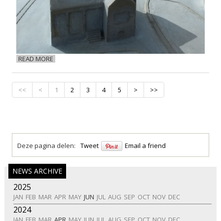
READ MORE
<<
<
1
2
3
4
5
>
>>
Deze pagina delen:
Tweet
Email a friend
NEWS ARCHIVE
2025
JAN
FEB
MAR
APR
MAY
JUN
JUL
AUG
SEP
OCT
NOV
DEC
2024
JAN
FEB
MAR
APR
MAY
JUN
JUL
AUG
SEP
OCT
NOV
DEC