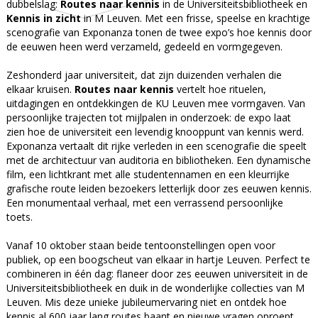
dubbelslag:
Routes naar kennis
in de Universiteitsbibliotheek en
Kennis in zicht
in M Leuven. Met een frisse, speelse en krachtige
scenografie van Exponanza tonen de twee expo’s hoe kennis door
de eeuwen heen werd verzameld, gedeeld en vormgegeven.
Zeshonderd jaar universiteit, dat zijn duizenden verhalen die
elkaar kruisen.
Routes naar kennis
vertelt hoe rituelen,
uitdagingen en ontdekkingen de KU Leuven mee vormgaven. Van
persoonlijke trajecten tot mijlpalen in onderzoek: de expo laat
zien hoe de universiteit een levendig knooppunt van kennis werd.
Exponanza vertaalt dit rijke verleden in een scenografie die speelt
met de architectuur van auditoria en bibliotheken. Een dynamische
film, een lichtkrant met alle studentennamen en een kleurrijke
grafische route leiden bezoekers letterlijk door zes eeuwen kennis.
Een monumentaal verhaal, met een verrassend persoonlijke
toets.
Vanaf 10 oktober staan beide tentoonstellingen open voor
publiek, op een boogscheut van elkaar in hartje Leuven. Perfect te
combineren in één dag: flaneer door zes eeuwen universiteit in de
Universiteitsbibliotheek en duik in de wonderlijke collecties van M
Leuven. Mis deze unieke jubileumervaring niet en ontdek hoe
kennis al 600 jaar lang routes baant en nieuwe vragen oproept.